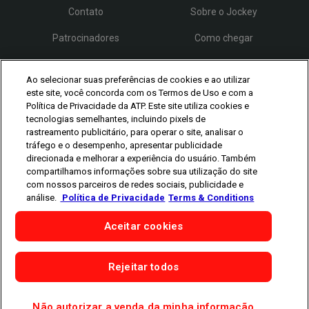
Contato
Sobre o Jockey
Patrocinadores
Como chegar
Credenciamento
FAQ
Ao selecionar suas preferências de cookies e ao utilizar
este site, você concorda com os Termos de Uso e com a
Política de Privacidade da ATP. Este site utiliza cookies e
Siga o Rio Open
tecnologias semelhantes, incluindo pixels de
rastreamento publicitário, para operar o site, analisar o
tráfego e o desempenho, apresentar publicidade
direcionada e melhorar a experiência do usuário. Também
compartilhamos informações sobre sua utilização do site
com nossos parceiros de redes sociais, publicidade e
análise.
Política de Privacidade
Terms & Conditions
Os jogadores representados aqui são meramente ilustrativos.
Classificação e participação estão sujeitas às regras da ATP.
Os
jogadores podem desistir por lesão, doença ou outros motivos.
Aceitar cookies
Fotografias cedidas por Getty Images e Torneios da ATP.
©
Copyright 1994 - 2026
ATP Tour, Inc.
Rejeitar todos
|
Política de Privacidade
|
Cookies
|
Cookie-Settings
Não autorizar a venda da minha informação