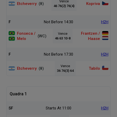
Vence
Etcheverry
(8)
Kopriva
46 76(2) 76(4)
F
Not Before 14:30
H2H
Fonseca /
Frantzen /
Vence
(WC)
Melo
46 63 10-8
Haase
F
Not Before 17:30
H2H
Vence
Etcheverry
(8)
Tabilo
36 76(3) 64
Quadra 1
SF
Starts At 11:00
H2H