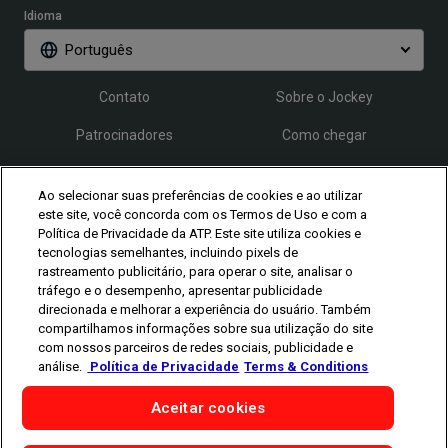
Idioma
Português
Contato
Sobre o Jockey
Patrocinadores
Como chegar
Credenciamento
FAQ
Ao selecionar suas preferências de cookies e ao utilizar
este site, você concorda com os Termos de Uso e com a
Política de Privacidade da ATP. Este site utiliza cookies e
Siga o Rio Open
tecnologias semelhantes, incluindo pixels de
rastreamento publicitário, para operar o site, analisar o
tráfego e o desempenho, apresentar publicidade
direcionada e melhorar a experiência do usuário. Também
compartilhamos informações sobre sua utilização do site
com nossos parceiros de redes sociais, publicidade e
análise.
Política de Privacidade
Terms & Conditions
Os jogadores representados aqui são meramente ilustrativos.
Classificação e participação estão sujeitas às regras da ATP.
Os
jogadores podem desistir por lesão, doença ou outros motivos.
Aceitar cookies
Fotografias cedidas por Getty Images e Torneios da ATP.
©
Copyright 1994 - 2026