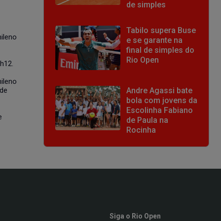
de simples
Tabilo supera Buse
ileno
e se garante na
final de simples do
Rio Open
h12.
ileno
 de
Andre Agassi bate
bola com jovens da
Escolinha Fabiano
e
de Paula na
Rocinha
Siga o Rio Open