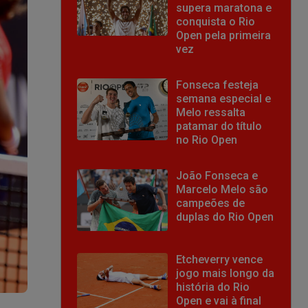
supera maratona e
conquista o Rio
Open pela primeira
vez
Fonseca festeja
semana especial e
Melo ressalta
patamar do título
no Rio Open
João Fonseca e
Marcelo Melo são
campeões de
duplas do Rio Open
Etcheverry vence
jogo mais longo da
história do Rio
Open e vai à final