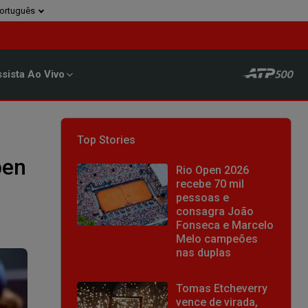
ortuguês
sista Ao Vivo
Top Stories
pen
Rio Open 2026
recebe 70 mil
pessoas e
consagra João
Fonseca e Marcelo
Melo campeões
nas duplas
Tomas Etcheverry
vence de virada,