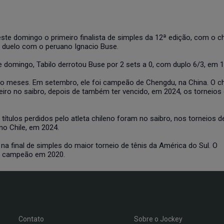
te domingo o primeiro finalista de simples da 12ª edição, com o ch
 o duelo com o peruano Ignacio Buse.
 domingo, Tabilo derrotou Buse por 2 sets a 0, com duplo 6/3, em 1
nco meses. Em setembro, ele foi campeão de Chengdu, na China. O ch
imeiro no saibro, depois de também ter vencido, em 2024, os torneios
 títulos perdidos pelo atleta chileno foram no saibro, nos torneios d
no Chile, em 2024.
na final de simples do maior torneio de tênis da América do Sul. O
rou campeão em 2020.
Contato
Sobre o Jockey