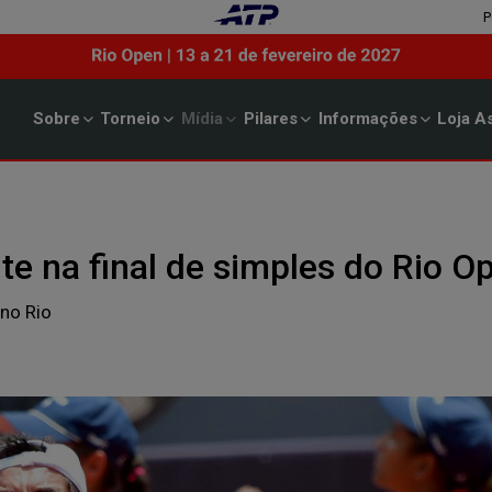
P
Sobre
Torneio
Mídia
Pilares
Informações
Loja
As
te na final de simples do Rio O
 no Rio