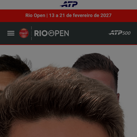
Guido Andreozzi
Argentina
Manuel Guinard
France
VS
Orlando Luz
Brazil
Rafael Matos