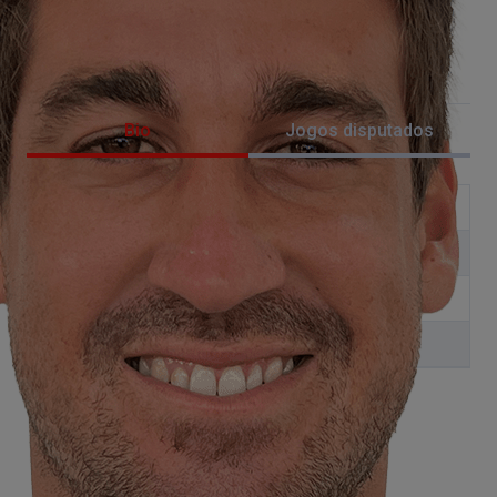
Brazil
1
50%
Vence
1
50%
Bio
Jogos disputados
6
Ranking
11
Vitórias/Derrotas no
13/27
19/27
ano
0
Títulos no ano
0
1
Títulos na carreira
3