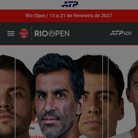
Pedro Martinez
Spain
Jaume Munar
Spain
VS
Maximo Gonzalez
Argentina
Andres Molteni