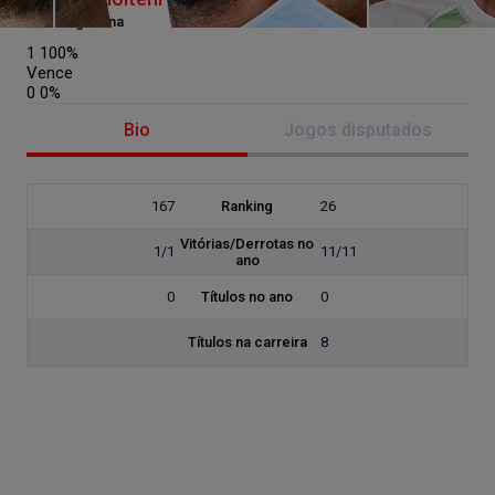
Argentina
1
100%
Vence
0
0%
Bio
Jogos disputados
167
Ranking
26
Vitórias/Derrotas no
1/1
11/11
ano
0
Títulos no ano
0
Títulos na carreira
8