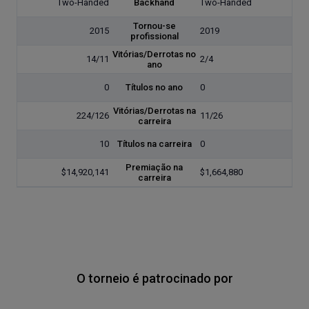
Two-Handed
Backhand
Two-Handed
Tornou-se
2015
2019
profissional
Vitórias/Derrotas no
14/11
2/4
ano
0
Títulos no ano
0
Vitórias/Derrotas na
224/126
11/26
carreira
10
Títulos na carreira
0
Premiação na
$14,920,141
$1,664,880
carreira
O torneio é patrocinado por