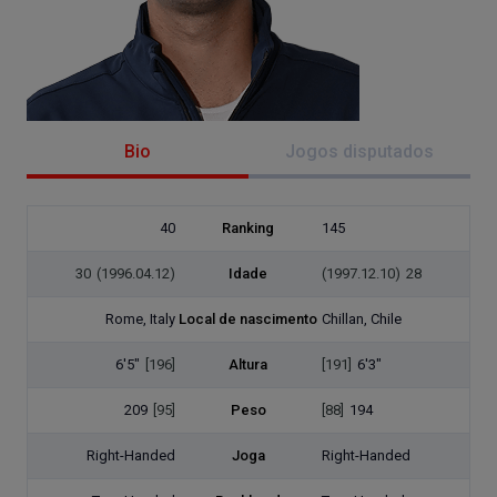
Bio
Jogos disputados
40
Ranking
145
30
(1996.04.12)
Idade
(1997.12.10)
28
Rome, Italy
Local de nascimento
Chillan, Chile
6'5"
[196]
Altura
[191]
6'3"
209
[95]
Peso
[88]
194
Right-Handed
Joga
Right-Handed