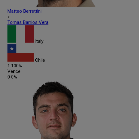
Matteo
Berrettini
x
Tomas
Barrios Vera
Italy
Chile
1
100%
Vence
0
0%