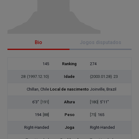
Bio
Jogos disputados
145
Ranking
274
28
(1997.12.10)
Idade
(2003.01.28)
23
Chillan, Chile
Local de nascimento
Joinville, Brazil
6'3"
[191]
Altura
[180]
5'11"
194
[88]
Peso
[75]
165
Right-Handed
Joga
Right-Handed