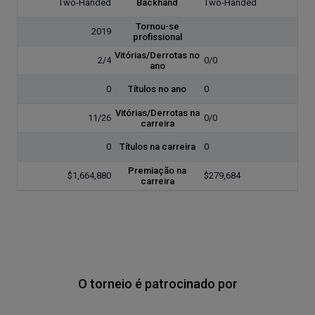
Two-Handed
Backhand
Two-Handed
Tornou-se
2019
profissional
Vitórias/Derrotas no
2/4
0/0
ano
0
Títulos no ano
0
Vitórias/Derrotas na
11/26
0/0
carreira
0
Títulos na carreira
0
Premiação na
$1,664,880
$279,684
carreira
O torneio é patrocinado por