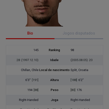
Bio
Jogos disputados
145
Ranking
98
28
(1997.12.10)
Idade
(2005.08.05)
20
Chillan, Chile
Local de nascimento
Split, Croatia
6'3"
[191]
Altura
[188]
6'2"
194
[88]
Peso
[80]
176
Right-Handed
Joga
Right-Handed