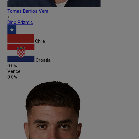
Tomas
Barrios Vera
x
Dino
Prizmic
Chile
Croatia
0
0%
Vence
0
0%