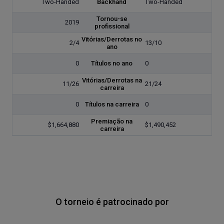
Two-Handed
Backhand
Two-Handed
Tornou-se
2019
profissional
Vitórias/Derrotas no
2/4
13/10
ano
0
Títulos no ano
0
Vitórias/Derrotas na
11/26
21/24
carreira
0
Títulos na carreira
0
Premiação na
$1,664,880
$1,490,452
carreira
O torneio é patrocinado por