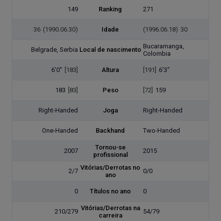
149
Ranking
271
36
(1990.06.30)
Idade
(1996.06.18)
30
Bucaramanga,
Belgrade, Serbia
Local de nascimento
Colombia
6'0"
[183]
Altura
[191]
6'3"
183
[83]
Peso
[72]
159
Right-Handed
Joga
Right-Handed
One-Handed
Backhand
Two-Handed
Tornou-se
2007
2015
profissional
Vitórias/Derrotas no
2/7
0/0
ano
0
Títulos no ano
0
Vitórias/Derrotas na
210/279
54/79
carreira