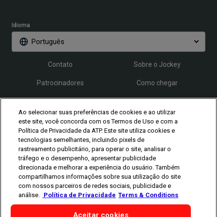
Idioma
Português
Contato
Sobre o Jockey
Patrocinadores
Como chegar
Credenciamento
FAQ
Ao selecionar suas preferências de cookies e ao utilizar
este site, você concorda com os Termos de Uso e com a
Política de Privacidade da ATP. Este site utiliza cookies e
Siga o Rio Open
tecnologias semelhantes, incluindo pixels de
rastreamento publicitário, para operar o site, analisar o
tráfego e o desempenho, apresentar publicidade
direcionada e melhorar a experiência do usuário. Também
compartilhamos informações sobre sua utilização do site
com nossos parceiros de redes sociais, publicidade e
análise.
Política de Privacidade
Terms & Conditions
Os jogadores representados aqui são meramente ilustrativos.
Classificação e participação estão sujeitas às regras da ATP.
Os
jogadores podem desistir por lesão, doença ou outros motivos.
Aceitar cookies