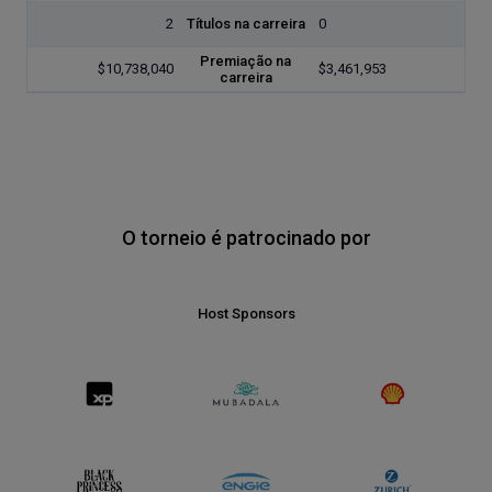
2
Títulos na carreira
0
Premiação na
$10,738,040
$3,461,953
carreira
O torneio é patrocinado por
Host Sponsors