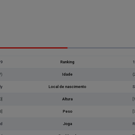
19
Ranking
1
7)
Idade
(
ly
Local de nascimento
S
0]
Altura
[
3]
Peso
[
ed
Joga
R