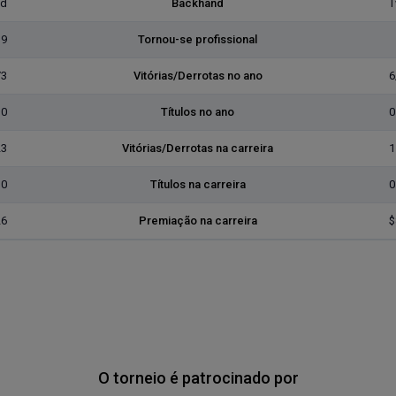
ed
Backhand
T
19
Tornou-se profissional
/3
Vitórias/Derrotas no ano
6
0
Títulos no ano
0
23
Vitórias/Derrotas na carreira
1
0
Títulos na carreira
0
26
Premiação na carreira
$
O torneio é patrocinado por