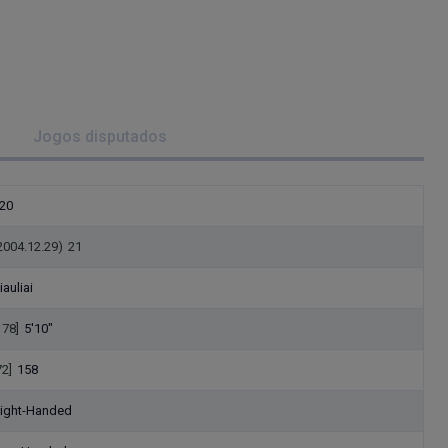
Jogos disputados
20
2004.12.29)
21
iauliai
178]
5'10"
72]
158
ight-Handed