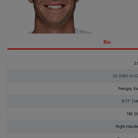
Bio
2
25
(2001.01.0
Perugia, Ita
5'11"
[18
182
[8
Right-Hand