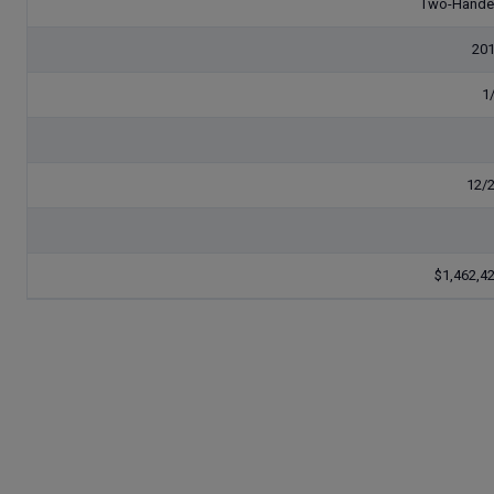
Two-Hand
20
1
12/
$1,462,4