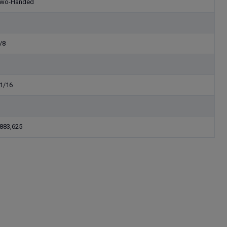
wo-Handed
/8
1/16
883,625