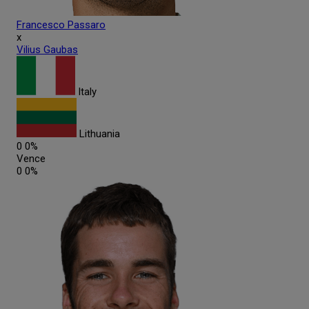
Francesco
Passaro
x
Vilius
Gaubas
Italy
Lithuania
0
0%
Vence
0
0%